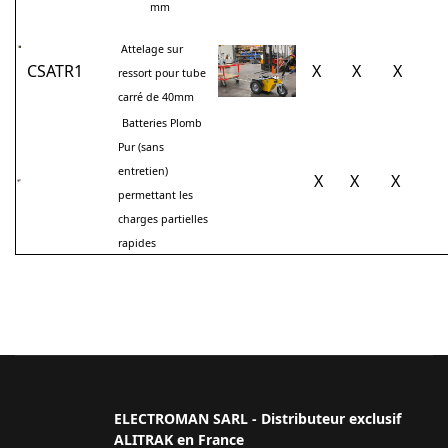
mm
Attelage sur
CSATR1
X
X
X
ressort pour tube
carré de 40mm
Batteries Plomb
Pur (sans
entretien)
X
X
X
permettant les
charges partielles
rapides
ELECTROMAN SARL - Distributeur exclusif
ALITRAK en France