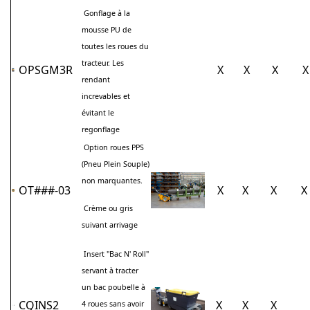
Gonflage à la
mousse PU de
toutes les roues du
tracteur. Les
OPSGM3R
X
X
X
X
rendant
increvables et
évitant le
regonflage
Option roues PPS
(Pneu Plein Souple)
non marquantes.
OT###-03
X
X
X
X
Crème ou gris
suivant arrivage
Insert "Bac N' Roll"
servant à tracter
un bac poubelle à
CQINS2
X
X
X
4 roues sans avoir