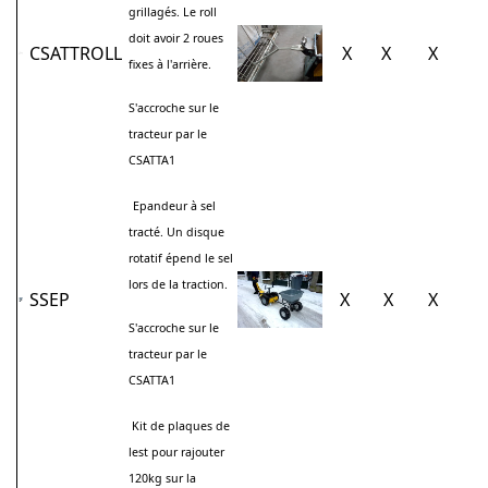
grillagés. Le roll
doit avoir 2 roues
CSATTROLL
X
X
X
fixes à l'arrière.
S'accroche sur le
tracteur par le
CSATTA1
Epandeur à sel
tracté. Un disque
rotatif épend le sel
lors de la traction.
SSEP
X
X
X
S'accroche sur le
tracteur par le
CSATTA1
Kit de plaques de
lest pour rajouter
120kg sur la