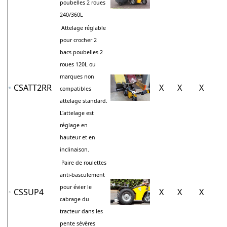
poubelles 2 roues
240/360L
Attelage réglable
pour crocher 2
bacs poubelles 2
roues 120L ou
marques non
CSATT2RR
X
X
X
compatibles
attelage standard.
L'attelage est
réglage en
hauteur et en
inclinaison.
Paire de roulettes
anti-basculement
pour évier le
CSSUP4
X
X
X
cabrage du
tracteur dans les
pente sévères