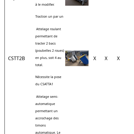
à le modifier.
Traction un par un
Attelage roulant
permettant de
tracter 2 bacs
(poubelles 2 roues)
CSTT2B
X
X
X
en plus, soit 4 au
total.
Nécessite la pose
du CSATTA1
Attelage semi-
automatique
permettant un
accrochage des
timons
automatique. Le