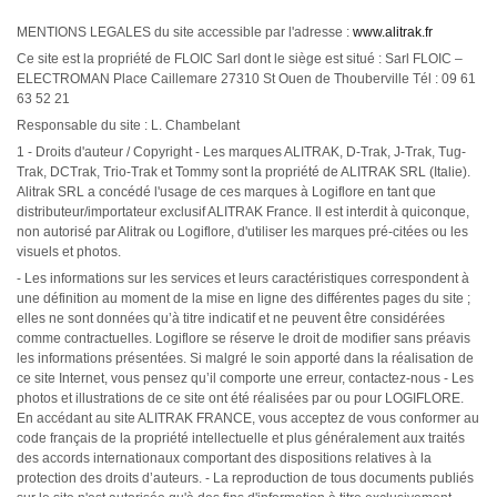
MENTIONS LEGALES du site accessible par l'adresse :
www.alitrak.fr
Ce site est la propriété de FLOIC Sarl dont le siège est situé : Sarl FLOIC –
ELECTROMAN Place Caillemare 27310 St Ouen de Thouberville Tél : 09 61
63 52 21
Responsable du site : L. Chambelant
1 - Droits d'auteur / Copyright - Les marques ALITRAK, D-Trak, J-Trak, Tug-
Trak, DCTrak, Trio-Trak et Tommy sont la propriété de ALITRAK SRL (Italie).
Alitrak SRL a concédé l'usage de ces marques à Logiflore en tant que
distributeur/importateur exclusif ALITRAK France. Il est interdit à quiconque,
non autorisé par Alitrak ou Logiflore, d'utiliser les marques pré-citées ou les
visuels et photos.
- Les informations sur les services et leurs caractéristiques correspondent à
une définition au moment de la mise en ligne des différentes pages du site ;
elles ne sont données qu’à titre indicatif et ne peuvent être considérées
comme contractuelles. Logiflore se réserve le droit de modifier sans préavis
les informations présentées. Si malgré le soin apporté dans la réalisation de
ce site Internet, vous pensez qu’il comporte une erreur, contactez-nous - Les
photos et illustrations de ce site ont été réalisées par ou pour LOGIFLORE.
En accédant au site ALITRAK FRANCE, vous acceptez de vous conformer au
code français de la propriété intellectuelle et plus généralement aux traités
des accords internationaux comportant des dispositions relatives à la
protection des droits d’auteurs. - La reproduction de tous documents publiés