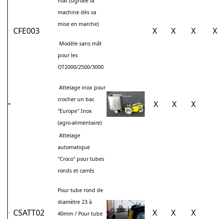
mât (signale la
machine dès sa
mise en marche)
CFE003
X
X
X
X
Modèle sans mât
pour les
OT2000/2500/3000
Attelage inox pour
crocher un bac
X
X
X
"Europe" Inox
(agro-alimentaire)
Attelage
automatique
"Croco" pour tubes
ronds et carrés
Pour tube rond de
diamètre 23 à
CSATT02
X
X
X
40mm / Pour tube