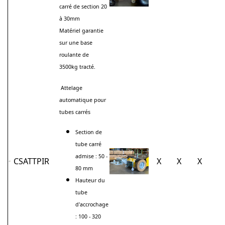
carré de section 20
à 30mm
Matériel garantie
sur une base
roulante de
3500kg tracté.
Attelage
automatique pour
tubes carrés
Section de
tube carré
admise : 50 -
CSATTPIR
X
X
X
80 mm
Hauteur du
tube
d'accrochage
: 100 - 320