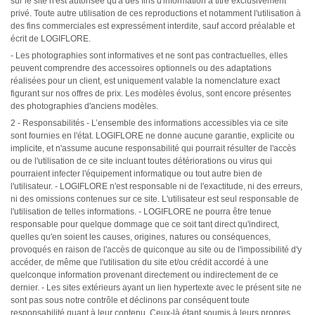
sur le site n'est autorisée qu'à des fins d'information à titre exclusivement
privé. Toute autre utilisation de ces reproductions et notamment l'utilisation à
des fins commerciales est expressément interdite, sauf accord préalable et
écrit de LOGIFLORE.
- Les photographies sont informatives et ne sont pas contractuelles, elles
peuvent comprendre des accessoires optionnels ou des adaptations
réalisées pour un client, est uniquement valable la nomenclature exact
figurant sur nos offres de prix. Les modèles évolus, sont encore présentes
des photographies d'anciens modèles.
2 - Responsabilités - L’ensemble des informations accessibles via ce site
sont fournies en l'état. LOGIFLORE ne donne aucune garantie, explicite ou
implicite, et n'assume aucune responsabilité qui pourrait résulter de l'accès
ou de l'utilisation de ce site incluant toutes détériorations ou virus qui
pourraient infecter l'équipement informatique ou tout autre bien de
l'utilisateur. - LOGIFLORE n'est responsable ni de l'exactitude, ni des erreurs,
ni des omissions contenues sur ce site. L'utilisateur est seul responsable de
l'utilisation de telles informations. - LOGIFLORE ne pourra être tenue
responsable pour quelque dommage que ce soit tant direct qu'indirect,
quelles qu'en soient les causes, origines, natures ou conséquences,
provoqués en raison de l'accès de quiconque au site ou de l'impossibilité d'y
accéder, de même que l'utilisation du site et/ou crédit accordé à une
quelconque information provenant directement ou indirectement de ce
dernier. - Les sites extérieurs ayant un lien hypertexte avec le présent site ne
sont pas sous notre contrôle et déclinons par conséquent toute
responsabilité quant à leur contenu. Ceux-là étant soumis à leurs propres