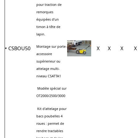
pour traction de
remorques
équipées d'un
timon à tête de
lapin.
Montage sur porte-
CSBOU50
X
X
X
X
accessoire
supérierieur ou
attelage multi-
niveau CSATTA1
Modèle spécial sur
OT2000/2500/3000
Kit d'attelage pour
bacs poubelles 4
roues : permet de
rendre tractables