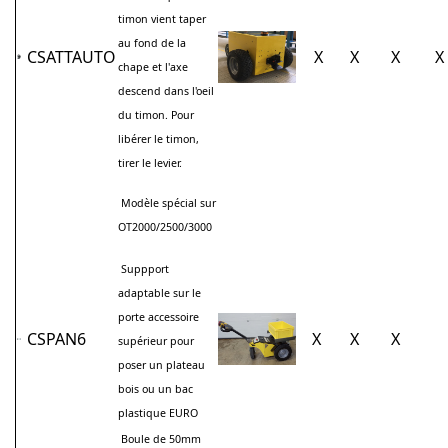
timon vient taper
au fond de la
CSATTAUTO
X
X
X
X
chape et l'axe
descend dans l'oeil
du timon. Pour
libérer le timon,
tirer le levier.
Modèle spécial sur
OT2000/2500/3000
Suppport
adaptable sur le
porte accessoire
CSPAN6
X
X
X
supérieur pour
poser un plateau
bois ou un bac
plastique EURO
Boule de 50mm