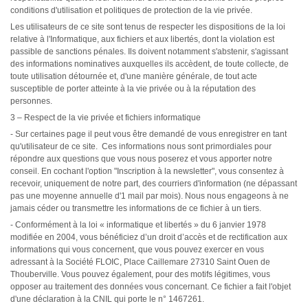
conditions d'utilisation et politiques de protection de la vie privée.
Les utilisateurs de ce site sont tenus de respecter les dispositions de la loi
relative à l'Informatique, aux fichiers et aux libertés, dont la violation est
passible de sanctions pénales. Ils doivent notamment s'abstenir, s'agissant
des informations nominatives auxquelles ils accèdent, de toute collecte, de
toute utilisation détournée et, d'une manière générale, de tout acte
susceptible de porter atteinte à la vie privée ou à la réputation des
personnes.
3 – Respect de la vie privée et fichiers informatique
- Sur certaines page il peut vous être demandé de vous enregistrer en tant
qu'utilisateur de ce site. Ces informations nous sont primordiales pour
répondre aux questions que vous nous poserez et vous apporter notre
conseil. En cochant l'option "Inscription à la newsletter", vous consentez à
recevoir, uniquement de notre part, des courriers d'information (ne dépassant
pas une moyenne annuelle d'1 mail par mois). Nous nous engageons à ne
jamais céder ou transmettre les informations de ce fichier à un tiers.
- Conformément à la loi « informatique et libertés » du 6 janvier 1978
modifiée en 2004, vous bénéficiez d’un droit d’accès et de rectification aux
informations qui vous concernent, que vous pouvez exercer en vous
adressant à la Société FLOIC, Place Caillemare 27310 Saint Ouen de
Thouberville. Vous pouvez également, pour des motifs légitimes, vous
opposer au traitement des données vous concernant. Ce fichier a fait l'objet
d'une déclaration à la CNIL qui porte le n° 1467261.