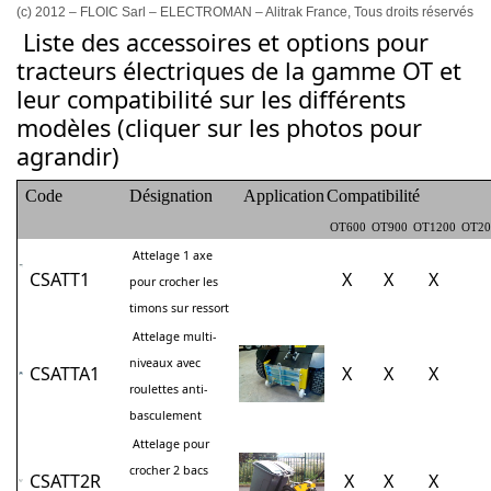
(c) 2012 – FLOIC Sarl – ELECTROMAN – Alitrak France, Tous droits réservés
Liste des accessoires et options pour
tracteurs électriques de la gamme OT et
leur compatibilité sur les différents
modèles (cliquer sur les photos pour
agrandir)
Code
Désignation
Application
Compatibilité
OT600
OT900
OT1200
OT20
Attelage 1 axe
CSATT1
X
X
X
pour crocher les
timons sur ressort
Attelage multi-
niveaux avec
CSATTA1
X
X
X
roulettes anti-
basculement
Attelage pour
crocher 2 bacs
CSATT2R
X
X
X