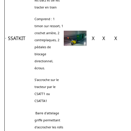
les bacs et de les
tracter en train
Comprend : 1
timon sur ressort, 1
crochet arrière, 2
SSATKIT
X
X
X
contreplaques, 2
pédales de
blocage
directionnel,
écrous.
S'accroche sur le
tracteur par le
CSATT1 ou
CSATTA1
Barre d'attelage
griffe permettant
d'accrocher les rolls